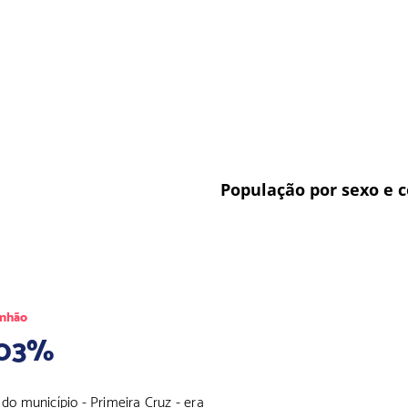
População por sexo e c
nhão
,03%
o município - Primeira Cruz - era