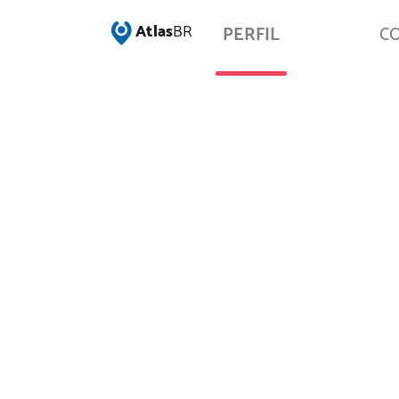
Atlas
BR
PERFIL
C